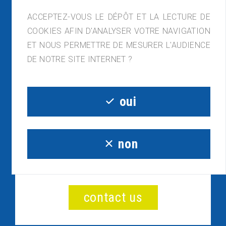
ACCEPTEZ-VOUS LE DÉPÔT ET LA LECTURE DE
COOKIES AFIN D'ANALYSER VOTRE NAVIGATION
ET NOUS PERMETTRE DE MESURER L'AUDIENCE
ACAPLAST France, ZI de Lagette, 23210
DE NOTRE SITE INTERNET ?
Bénévent-l'Abbaye
05.55.81.54.32 - contact@acaplast.com
oui
non
have a project or a
question?
contact us