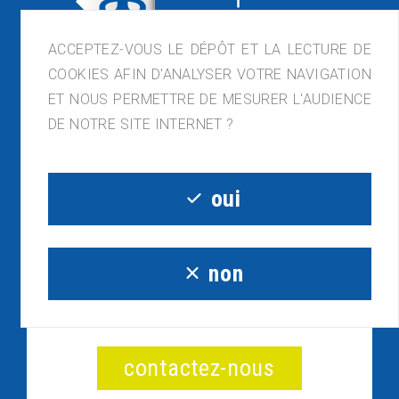
ACCEPTEZ-VOUS LE DÉPÔT ET LA LECTURE DE
COOKIES AFIN D'ANALYSER VOTRE NAVIGATION
ET NOUS PERMETTRE DE MESURER L'AUDIENCE
DE NOTRE SITE INTERNET ?
ACAPLAST France, ZI de Lagette, 23210
Bénévent-l'Abbaye
05.55.81.54.32 - contact@acaplast.com
oui
non
un projet ou une question ?
contactez-nous