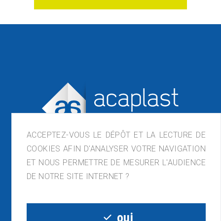
ACCEPTEZ-VOUS LE DÉPÔT ET LA LECTURE DE
COOKIES AFIN D'ANALYSER VOTRE NAVIGATION
ET NOUS PERMETTRE DE MESURER L'AUDIENCE
DE NOTRE SITE INTERNET ?
ACAPLAST France, ZI de Lagette, 23210
Bénévent-l'Abbaye
05.55.81.54.32 - contact@acaplast.com
oui