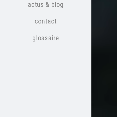
actus & blog
contact
glossaire